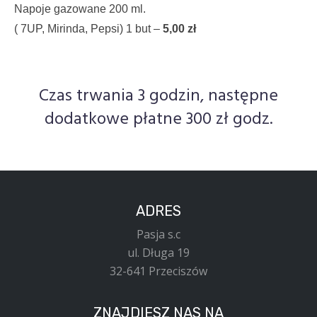
Napoje gazowane 200 ml. 
( 7UP, Mirinda, Pepsi) 1 but –
 5,00 zł
Czas trwania 3 godzin, następne
dodatkowe płatne 300 zł godz.
ADRES
Pasja s.c
ul. Długa 19
32-641 Przeciszów
ZNAJDIESZ NAS NA