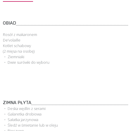
OBIAD
Rosół z makaronem
De’volaille
Kotlet schabowy
(2 mięsa na osobę)
・ Ziemniaki
・ Dwie surówki do wyboru
ZIMNA PŁYTA
・ Deska wędlin z serami
・ Galaretka drobiowa
・ Sałatka jarzynowa
・ Śledź w śmietanie lub w oleju
・ Pieczywo