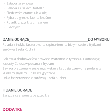
・ Sałatka jarzynowa
・ Sałatka z uszkami tortellini
・ Śledź w śmietanie lub w oleju
・ Ryba po grecku lub na kwaśno
・ Roladki z szynki z chrzanem
・ Pieczywo
DANIE GORĄCE
DO WYBORU
Rolada z indyka faszerowana szpinakiem na białym sosie z frytkami i
surówką Szefa Kuchni
Sakiewka drobiowa faszerowana w aromacie tymianku i kompozycji
kapusty Colesław podana z frytkami
Szynka pieczona w sosie myśliwskim z kapustą czerwoną podana z
kluskami śląskimi lub kaszą gryczaną
Udko faszerowane z surówką Szefa Kuchni
II DANIE GORĄCE
Barszcz czerwony z pasztecikiem
DODATKI: