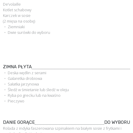
De’volaille
Kotlet schabowy
Karczek w sosie
(2 mięsa na osobę)
・ Ziemniaki
・ Dwie surówki do wyboru
ZIMNA PŁYTA
・ Deska wędlin z serami
・ Galaretka drobiowa
・ Sałatka jarzynowa
・ Śledź w śmietanie lub śledź w oleju
・ Ryba po grecku lub na kwaśno
・ Pieczywo
DANIE GORĄCE
DO WYBORU
Rolada z indyka faszerowana szpinakiem na białym sosie z frytkami i