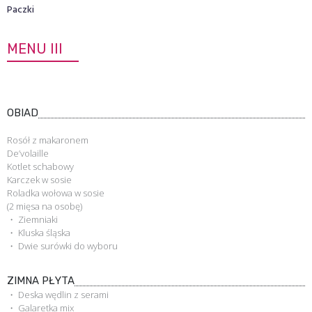
Paczki
MENU III
OBIAD
Rosół z makaronem
De’volaille
Kotlet schabowy
Karczek w sosie
Roladka wołowa w sosie
(2 mięsa na osobę)
・ Ziemniaki
・ Kluska śląska
・ Dwie surówki do wyboru
ZIMNA PŁYTA
・ Deska wędlin z serami
・ Galaretka mix